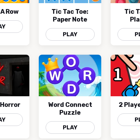
 A Row
Tic Tac Toe:
Tic 
Paper Note
Pl
AY
PLAY
P
Horror
Word Connect
2 Play
Puzzle
AY
P
PLAY