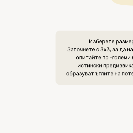
Изберете размер
Започнете с 3x3, за да н
опитайте по -големи 
истински предизвик
образуват ъглите на пот