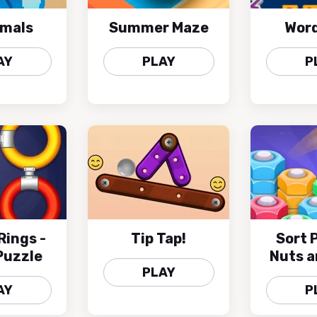
mals
Summer Maze
Wor
AY
PLAY
P
Rings -
Tip Tap!
Sort 
Puzzle
Nuts a
PLAY
AY
P