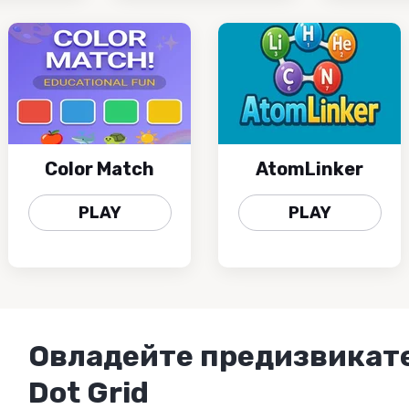
Color Match
AtomLinker
PLAY
PLAY
Овладейте предизвикат
Dot Grid