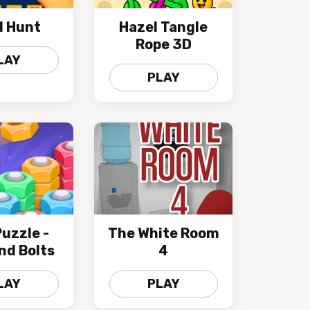
d Hunt
Hazel Tangle
Rope 3D
LAY
PLAY
Puzzle -
The White Room
nd Bolts
4
LAY
PLAY