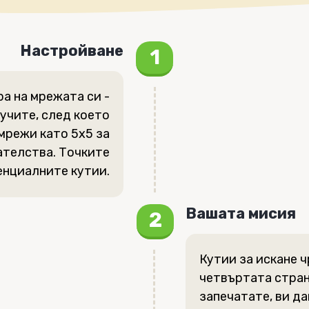
Настройване
а на мрежата си -
аучите, след което
мрежи като 5x5 за
ателства. Точките
енциалните кутии.
Вашата мисия
Кутии за искане ч
четвъртата страна
запечатате, ви да