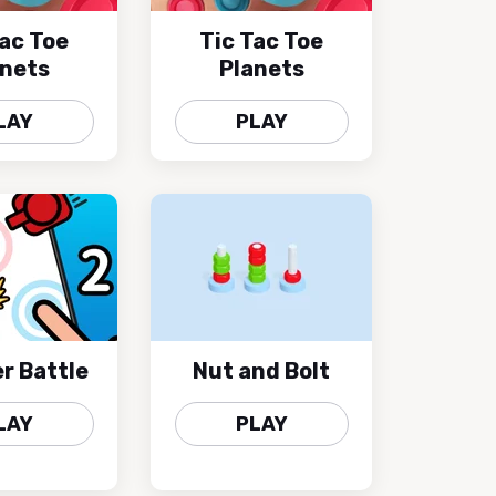
Tac Toe
Tic Tac Toe
anets
Planets
LAY
PLAY
er Battle
Nut and Bolt
LAY
PLAY