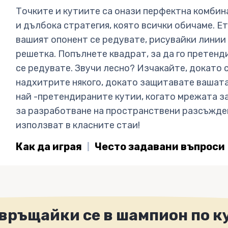
Точките и кутиите са онази перфектна комбин
и дълбока стратегия, която всички обичаме. Ет
вашият опонент се редувате, рисувайки линии
решетка. Попълнете квадрат, за да го претен
се редувате. Звучи лесно? Изчакайте, докато 
надхитрите някого, докато защитавате вашата
най -претендираните кутии, когато мрежата з
за разработване на пространствени разсъжден
използват в класните стаи!
Как да играя
Често задавани въпроси
връщайки се в шампион по к