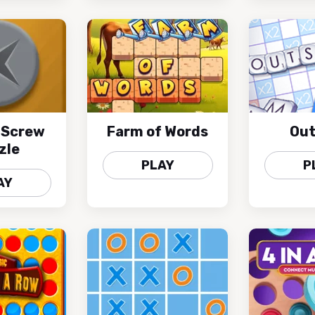
 Screw
Farm of Words
Out
zle
PLAY
P
AY