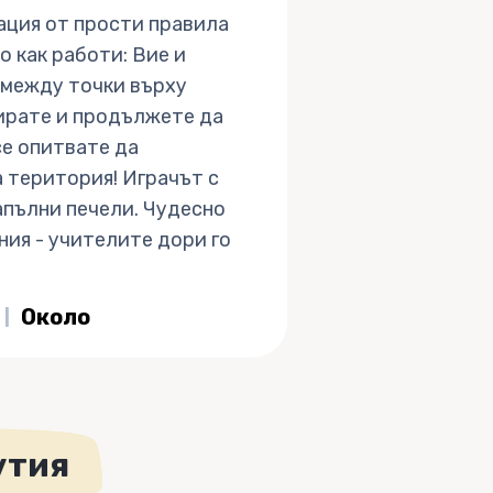
ация от прости правила
о как работи: Вие и
 между точки върху
дирате и продължете да
се опитвате да
 територия! Играчът с
апълни печели. Чудесно
ия - учителите дори го
Около
утия