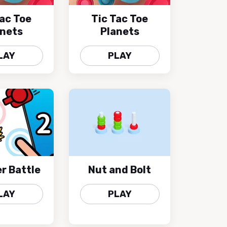
Tac Toe
Tic Tac Toe
anets
Planets
LAY
PLAY
er Battle
Nut and Bolt
LAY
PLAY