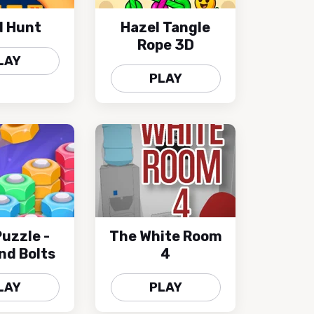
d Hunt
Hazel Tangle
Rope 3D
LAY
PLAY
Puzzle -
The White Room
nd Bolts
4
LAY
PLAY