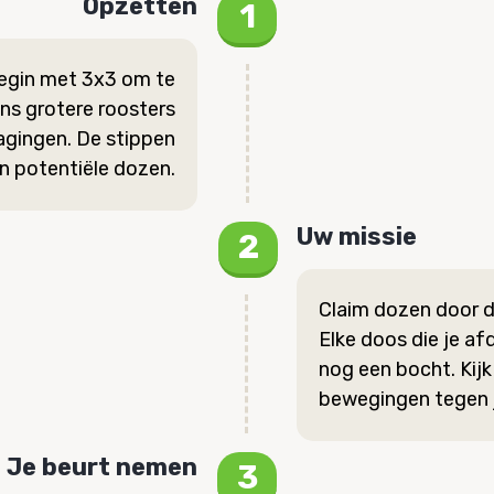
Opzetten
Begin met 3x3 om te
ens grotere roosters
agingen. De stippen
 potentiële dozen.
Uw missie
Claim dozen door de
Elke doos die je af
nog een bocht. Kijk 
bewegingen tegen j
Je beurt nemen