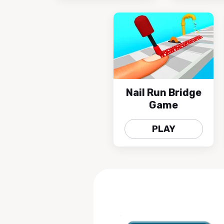
Nail Run Bridge
Game
PLAY