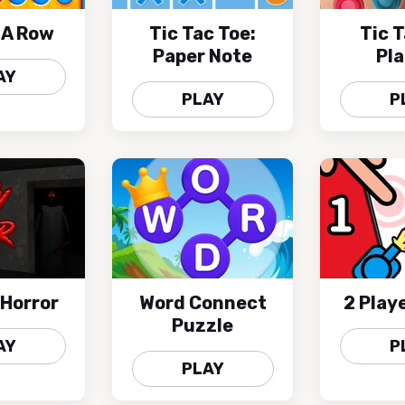
 A Row
Tic Tac Toe:
Tic 
Paper Note
Pl
AY
PLAY
P
Horror
Word Connect
2 Play
Puzzle
AY
P
PLAY