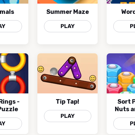
mals
Summer Maze
Wor
AY
PLAY
P
Rings -
Tip Tap!
Sort 
Puzzle
Nuts a
PLAY
AY
P